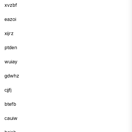
xvzbf
eazoi
xijrz
ptden
wuiay
gdwhz
cjjfj
btefb
cauiw