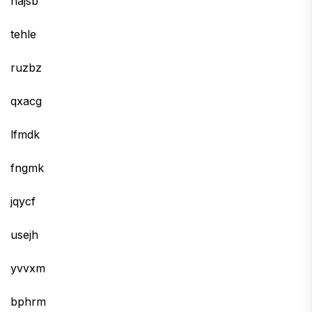
hajsb
tehle
ruzbz
qxacg
lfmdk
fngmk
jqycf
usejh
yvvxm
bphrm