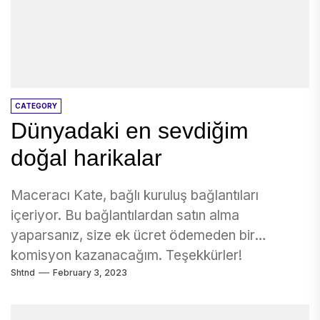
CATEGORY
Dünyadaki en sevdiğim
doğal harikalar
Maceracı Kate, bağlı kuruluş bağlantıları
içeriyor. Bu bağlantılardan satın alma
yaparsanız, size ek ücret ödemeden bir
komisyon kazanacağım. Teşekkürler!
Shtnd
February 3, 2023
Twitter'da...