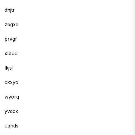
dhjtr
zbgxe
prvgf
xlbuu
lkjsj
ckxyo
wyorq
yvqcx
oqhds